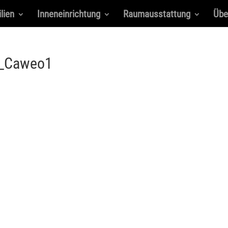
lien
Inneneinrichtung
Raumausstattung
Übe
en_Caweo1